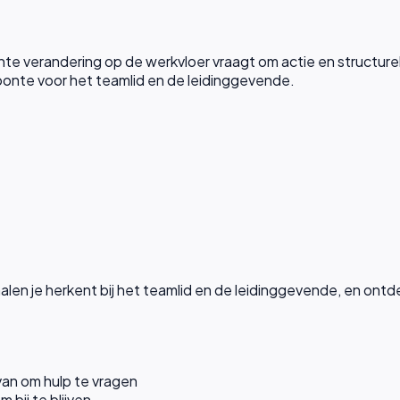
hte verandering op de werkvloer vraagt om actie en structure
oonte voor het teamlid en de leidinggevende.
nalen je herkent bij het teamlid en de leidinggevende, en ont
 van om hulp te vragen
bij te blijven