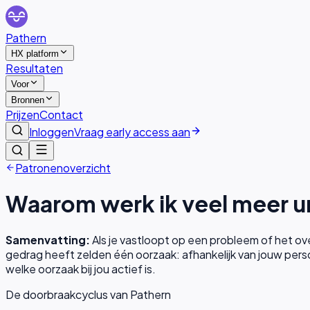
Pathern
HX platform
Resultaten
Voor
Bronnen
Prijzen
Contact
Inloggen
Vraag early access aan
Patronenoverzicht
Waarom werk ik veel meer ur
Samenvatting:
Als je vastloopt op een probleem of het ove
gedrag heeft zelden één oorzaak: afhankelijk van jouw perso
welke oorzaak bij jou actief is.
De doorbraakcyclus van Pathern