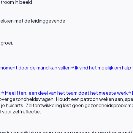
troom in beeld
rekken met de leidinggevende
 groei.
k moment door de mand kan vallen
Ik vind het moeilijk om hulp
n
Meeliften: een deel van het team doet het meeste werk
 over gezondheidsvragen. Houdt een patroon weken aan, spee
je huisarts. Zelfontwikkeling lost geen gezondheidsproblem
voor zelfreflectie.