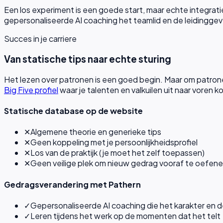
Een los experiment is een goede start, maar echte integrati
gepersonaliseerde AI coaching het teamlid en de leidingge
Succes in je carriere
Van statische tips naar echte sturing
Het lezen over patronen is een goed begin. Maar om patron
Big Five profiel
waar je talenten en valkuilen uit naar voren ko
Statische database op de website
✕
Algemene theorie en generieke tips
✕
Geen koppeling met je persoonlijkheidsprofiel
✕
Los van de praktijk (je moet het zelf toepassen)
✕
Geen veilige plek om nieuw gedrag vooraf te oefen
Gedragsverandering met Pathern
✓
Gepersonaliseerde AI coaching die het karakter en 
✓
Leren tijdens het werk op de momenten dat het telt