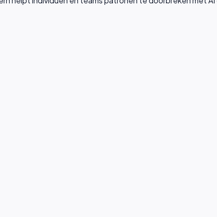
athern helpt individuen en teams patronen te doorbreken met AI