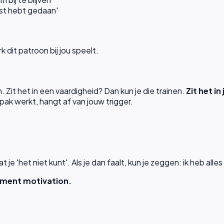
best hebt gedaan'
 dit patroon bij jou speelt.
Zit het in een vaardigheid? Dan kun je die trainen.
Zit het in
ak werkt, hangt af van jouw trigger.
 je 'het niet kunt'. Als je dan faalt, kun je zeggen: ik heb all
ement motivation.