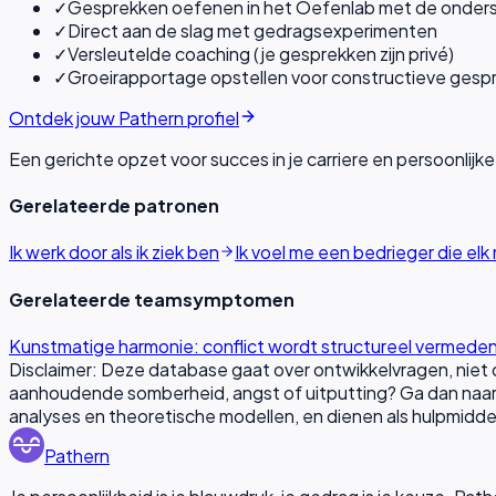
✓
Gesprekken oefenen in het Oefenlab met de onders
✓
Direct aan de slag met gedragsexperimenten
✓
Versleutelde coaching (je gesprekken zijn privé)
✓
Groeirapportage opstellen voor constructieve gesp
Ontdek jouw Pathern profiel
Een gerichte opzet voor succes in je carriere en persoonlijke
Gerelateerde patronen
Ik werk door als ik ziek ben
Ik voel me een bedrieger die el
Gerelateerde teamsymptomen
Kunstmatige harmonie: conflict wordt structureel vermede
Disclaimer: Deze database gaat over ontwikkelvragen, niet
aanhoudende somberheid, angst of uitputting? Ga dan naar 
analyses en theoretische modellen, en dienen als hulpmiddel 
Pathern