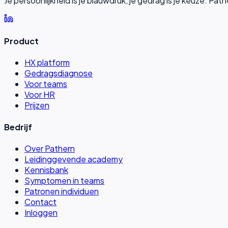
Je persoonlijkheid is je blauwdruk, je gedrag is je keuze. P
Product
HX platform
Gedragsdiagnose
Voor teams
Voor HR
Prijzen
Bedrijf
Over Pathern
Leidinggevende academy
Kennisbank
Symptomen in teams
Patronen individuen
Contact
Inloggen