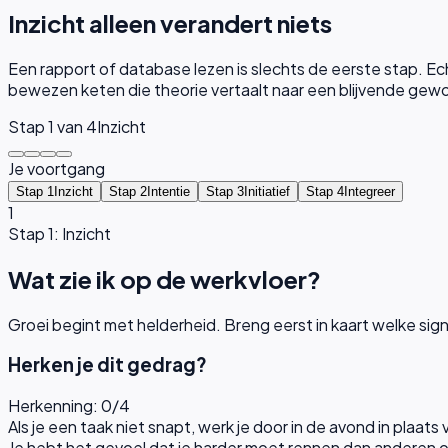
Inzicht alleen verandert niets
Een rapport of database lezen is slechts de eerste stap. Ec
bewezen keten die theorie vertaalt naar een blijvende gew
Stap
1
van 4
Inzicht
Je voortgang
Stap 1
Inzicht
Stap 2
Intentie
Stap 3
Initiatief
Stap 4
Integreer
1
Stap 1: Inzicht
Wat zie ik op de werkvloer?
Groei begint met helderheid. Breng eerst in kaart welke sig
Herken je dit gedrag?
Herkenning:
0
/
4
Als je een taak niet snapt, werk je door in de avond in plaats
Je hebt het gevoel dat je harder moet rennen dan anderen om 