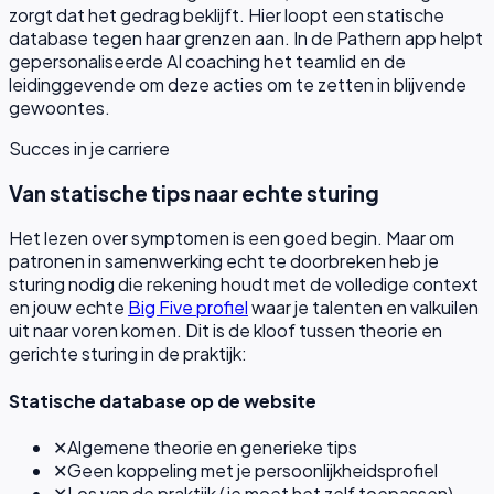
zorgt dat het gedrag beklijft. Hier loopt een statische
database tegen haar grenzen aan. In de Pathern app helpt
gepersonaliseerde AI coaching het teamlid en de
leidinggevende om deze acties om te zetten in blijvende
gewoontes.
Succes in je carriere
Van statische tips naar echte sturing
Het lezen over symptomen is een goed begin. Maar om
patronen in samenwerking echt te doorbreken heb je
sturing nodig die rekening houdt met de volledige context
en jouw echte
Big Five profiel
waar je talenten en valkuilen
uit naar voren komen. Dit is de kloof tussen theorie en
gerichte sturing in de praktijk:
Statische database op de website
✕
Algemene theorie en generieke tips
✕
Geen koppeling met je persoonlijkheidsprofiel
✕
Los van de praktijk (je moet het zelf toepassen)