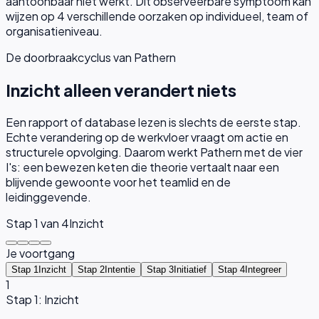
aantoonbaar niet werkt.
Dit observeerbare symptoom kan
wijzen op
4
verschillende oorzaken op individueel, team of
organisatieniveau.
De doorbraakcyclus van Pathern
Inzicht alleen verandert niets
Een rapport of database lezen is slechts de eerste stap.
Echte verandering op de werkvloer vraagt om actie en
structurele opvolging. Daarom werkt Pathern met de vier
I's: een bewezen keten die theorie vertaalt naar een
blijvende gewoonte voor het teamlid en de
leidinggevende.
Stap
1
van 4
Inzicht
Je voortgang
Stap 1
Inzicht
Stap 2
Intentie
Stap 3
Initiatief
Stap 4
Integreer
1
Stap 1: Inzicht