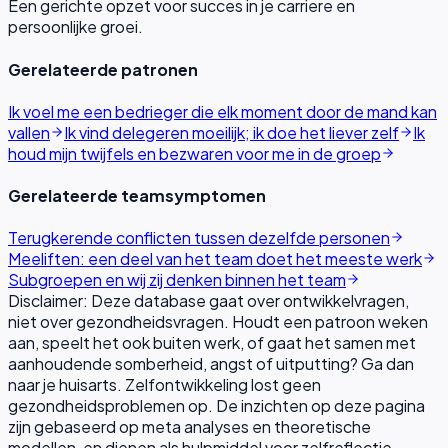
Een gerichte opzet voor succes in je carriere en
persoonlijke groei.
Gerelateerde patronen
Ik voel me een bedrieger die elk moment door de mand kan
vallen
Ik vind delegeren moeilijk; ik doe het liever zelf
Ik
houd mijn twijfels en bezwaren voor me in de groep
Gerelateerde teamsymptomen
Terugkerende conflicten tussen dezelfde personen
Meeliften: een deel van het team doet het meeste werk
Subgroepen en wij zij denken binnen het team
Disclaimer: Deze database gaat over ontwikkelvragen,
niet over gezondheidsvragen. Houdt een patroon weken
aan, speelt het ook buiten werk, of gaat het samen met
aanhoudende somberheid, angst of uitputting? Ga dan
naar je huisarts. Zelfontwikkeling lost geen
gezondheidsproblemen op. De inzichten op deze pagina
zijn gebaseerd op meta analyses en theoretische
modellen, en dienen als hulpmiddel voor zelfreflectie.