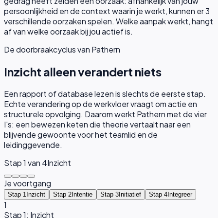
gedrag heeft zelden één oorzaak: afhankelijk van jouw
persoonlijkheid en de context waarin je werkt, kunnen er
3
verschillende oorzaken spelen. Welke aanpak werkt, hangt
af van welke oorzaak bij jou actief is.
De doorbraakcyclus van Pathern
Inzicht alleen verandert niets
Een rapport of database lezen is slechts de eerste stap.
Echte verandering op de werkvloer vraagt om actie en
structurele opvolging. Daarom werkt Pathern met de vier
I's: een bewezen keten die theorie vertaalt naar een
blijvende gewoonte voor het teamlid en de
leidinggevende.
Stap
1
van 4
Inzicht
Je voortgang
Stap 1
Inzicht
Stap 2
Intentie
Stap 3
Initiatief
Stap 4
Integreer
1
Stap 1: Inzicht