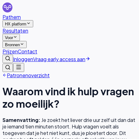
Pathern
HX platform
Resultaten
Voor
Bronnen
Prijzen
Contact
Inloggen
Vraag early access aan
Patronenoverzicht
Waarom vind ik hulp vragen
zo moeilijk?
Samenvatting:
Je zoekt het liever drie uur zelf uit dan dat
je iemand tien minuten stoort. Hulp vragen voelt als
toegeven dat je het niet kunt, dus je ploetert door.
Dit