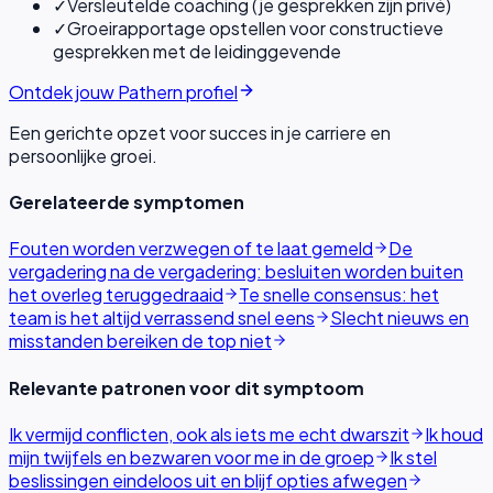
✓
Versleutelde coaching (je gesprekken zijn privé)
✓
Groeirapportage opstellen voor constructieve
gesprekken met de leidinggevende
Ontdek jouw Pathern profiel
Een gerichte opzet voor succes in je carriere en
persoonlijke groei.
Gerelateerde symptomen
Fouten worden verzwegen of te laat gemeld
De
vergadering na de vergadering: besluiten worden buiten
het overleg teruggedraaid
Te snelle consensus: het
team is het altijd verrassend snel eens
Slecht nieuws en
misstanden bereiken de top niet
Relevante patronen voor dit symptoom
Ik vermijd conflicten, ook als iets me echt dwarszit
Ik houd
mijn twijfels en bezwaren voor me in de groep
Ik stel
beslissingen eindeloos uit en blijf opties afwegen