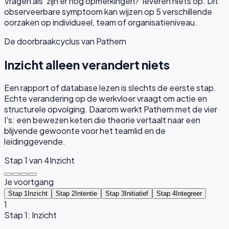
Vragen als 'zijn er nog opmerkingen?' leveren niets op.
Dit
observeerbare symptoom kan wijzen op
5
verschillende
oorzaken op individueel, team of organisatieniveau.
De doorbraakcyclus van Pathern
Inzicht alleen verandert niets
Een rapport of database lezen is slechts de eerste stap.
Echte verandering op de werkvloer vraagt om actie en
structurele opvolging. Daarom werkt Pathern met de vier
I's: een bewezen keten die theorie vertaalt naar een
blijvende gewoonte voor het teamlid en de
leidinggevende.
Stap
1
van 4
Inzicht
Je voortgang
Stap 1
Inzicht
Stap 2
Intentie
Stap 3
Initiatief
Stap 4
Integreer
1
Stap 1: Inzicht