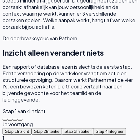
steeds minder afkrijgt per uur.
Dit gedrag heeft zelden één
oorzaak: afhankelijk van jouw persoonlijkheid en de
context waarin je werkt, kunnen er
3
verschillende
oorzaken spelen. Welke aanpak werkt, hangt af van welke
oorzaak bij jou actief is.
De doorbraakcyclus van Pathern
Inzicht alleen verandert niets
Een rapport of database lezen is slechts de eerste stap.
Echte verandering op de werkvloer vraagt om actie en
structurele opvolging. Daarom werkt Pathern met de vier
I's: een bewezen keten die theorie vertaalt naar een
blijvende gewoonte voor het teamlid en de
leidinggevende.
Stap
1
van 4
Inzicht
Je voortgang
Stap 1
Inzicht
Stap 2
Intentie
Stap 3
Initiatief
Stap 4
Integreer
1