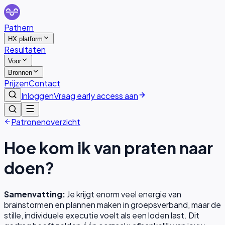
Pathern
HX platform
Resultaten
Voor
Bronnen
Prijzen
Contact
Inloggen
Vraag early access aan
Patronenoverzicht
Hoe kom ik van praten naar
doen?
Samenvatting:
Je krijgt enorm veel energie van
brainstormen en plannen maken in groepsverband, maar de
stille, individuele executie voelt als een loden last.
Dit