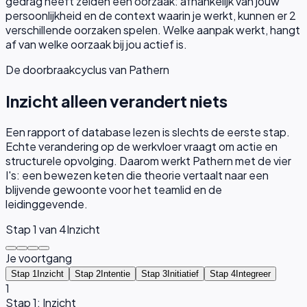
gedrag heeft zelden één oorzaak: afhankelijk van jouw
persoonlijkheid en de context waarin je werkt, kunnen er
2
verschillende oorzaken spelen. Welke aanpak werkt, hangt
af van welke oorzaak bij jou actief is.
De doorbraakcyclus van Pathern
Inzicht alleen verandert niets
Een rapport of database lezen is slechts de eerste stap.
Echte verandering op de werkvloer vraagt om actie en
structurele opvolging. Daarom werkt Pathern met de vier
I's: een bewezen keten die theorie vertaalt naar een
blijvende gewoonte voor het teamlid en de
leidinggevende.
Stap
1
van 4
Inzicht
Je voortgang
Stap 1
Inzicht
Stap 2
Intentie
Stap 3
Initiatief
Stap 4
Integreer
1
Stap 1: Inzicht