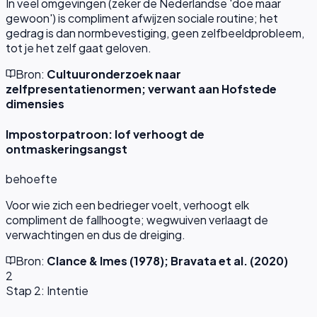
In veel omgevingen (zeker de Nederlandse 'doe maar
gewoon') is compliment afwijzen sociale routine; het
gedrag is dan normbevestiging, geen zelfbeeldprobleem,
tot je het zelf gaat geloven.
Bron:
Cultuuronderzoek naar
zelfpresentatienormen; verwant aan Hofstede
dimensies
Impostorpatroon: lof verhoogt de
ontmaskeringsangst
behoefte
Voor wie zich een bedrieger voelt, verhoogt elk
compliment de fallhoogte; wegwuiven verlaagt de
verwachtingen en dus de dreiging.
Bron:
Clance & Imes (1978); Bravata et al. (2020)
2
Stap 2: Intentie