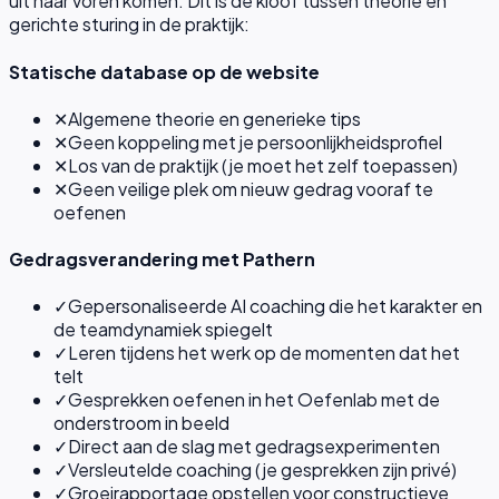
uit naar voren komen. Dit is de kloof tussen theorie en
gerichte sturing in de praktijk:
Statische database op de website
✕
Algemene theorie en generieke tips
✕
Geen koppeling met je persoonlijkheidsprofiel
✕
Los van de praktijk (je moet het zelf toepassen)
✕
Geen veilige plek om nieuw gedrag vooraf te
oefenen
Gedragsverandering met Pathern
✓
Gepersonaliseerde AI coaching die het karakter en
de teamdynamiek spiegelt
✓
Leren tijdens het werk op de momenten dat het
telt
✓
Gesprekken oefenen in het Oefenlab met de
onderstroom in beeld
✓
Direct aan de slag met gedragsexperimenten
✓
Versleutelde coaching (je gesprekken zijn privé)
✓
Groeirapportage opstellen voor constructieve