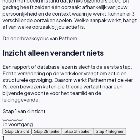
houdt het beeld in stand dat je niks bijzonders doet.
Dit
gedrag heeft zelden één oorzaak: afhankelijk van jouw
persoonlijkheid en de context waarin je werkt, kunnen er
3
verschillende oorzaken spelen. Welke aanpak werkt, hangt
af van welke oorzaak bij jou actief is.
De doorbraakcyclus van Pathern
Inzicht alleen verandert niets
Een rapport of database lezen is slechts de eerste stap.
Echte verandering op de werkvloer vraagt om actie en
structurele opvolging. Daarom werkt Pathern met de vier
I's: een bewezen keten die theorie vertaalt naar een
blijvende gewoonte voor het teamlid en de
leidinggevende.
Stap
1
van 4
Inzicht
Je voortgang
Stap 1
Inzicht
Stap 2
Intentie
Stap 3
Initiatief
Stap 4
Integreer
1