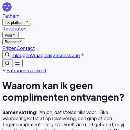
Pathern
HX platform
Resultaten
Voor
Bronnen
Prijzen
Contact
Inloggen
Vraag early access aan
Patronenoverzicht
Waarom kan ik geen
complimenten ontvangen?
Samenvatting:
'Ah joh, dat stelde niks voor.' Elke
waardering ketst af op relativering, een grap of een
tegencompliment. De gever voelt zich niet gehoord, en jij